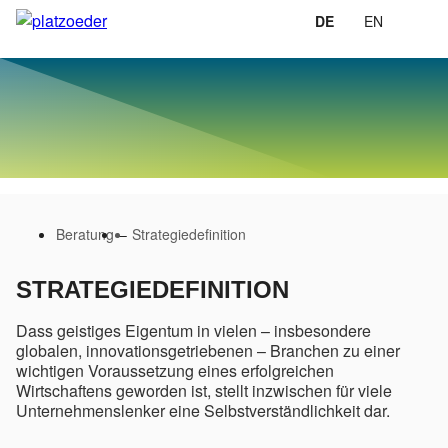
Skip
DE
EN
Prim
to
Men
content
Beratung
–
Strategiedefinition
STRATEGIEDEFINITION
Dass geistiges Eigentum in vielen – insbesondere
globalen, innovationsgetriebenen – Branchen zu einer
wichtigen Voraussetzung eines erfolgreichen
Wirtschaftens geworden ist, stellt inzwischen für viele
Unternehmenslenker eine Selbstverständlichkeit dar.